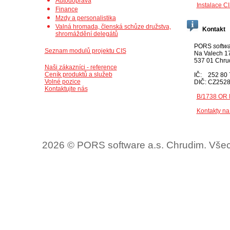
Autodoprava
Instalace C
Finance
Mzdy a personalistika
Valná hromada, členská schůze družstva,
Kontakt
shromáždění delegátů
PORS
softw
Seznam modulů projektu CIS
Na Valech 1
537 01 Chrud
Naši zákazníci - reference
Ceník produktů a služeb
IČ: 252 80 
Volné pozice
DIČ: CZ252
Kontaktujte nás
B/1738 OR 
Kontakty na
2026 © PORS software a.s. Chrudim. Vše