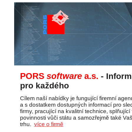
PORS
software
a.s.
-
Infor
pro každého
Cílem naší nabídky je fungující firemní age
a s dostatkem dostupných informací pro sled
firmy, pracující na kvalitní technice, splňuj
povinnosti vůči státu a samozřejmě také Va
trhu.
více o firmě