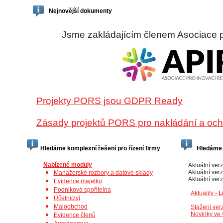
Nejnovější dokumenty
Jsme zakládajícím členem Asociace pr
Projekty PORS jsou GDPR Ready
Zásady projektů PORS pro nakládání a och
Hledáme komplexní řešení pro řízení firmy
Hledáme a
Nabízené moduly
Aktuální ver
Aktuální ver
Manažerské rozbory a datové sklady
Aktuální ver
Evidence majetku
Podniková spořitelna
Aktuality -
L
Účetnictví
Maloobchod
Stažení verz
Novinky ve 
Evidence členů